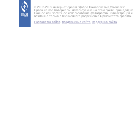
© 2006-2009 интернет-проект “Добро Пожаловать в Ульяновск”
Права на все материалы, используемые на этом сайте, принадлеж
Полное или частичное использование фотографий, иллюстраций 
возможно только с письменного разрешения Оргкомитета проекта.
Разработка сайта
,
продвижение сайта
,
поддержка сайта