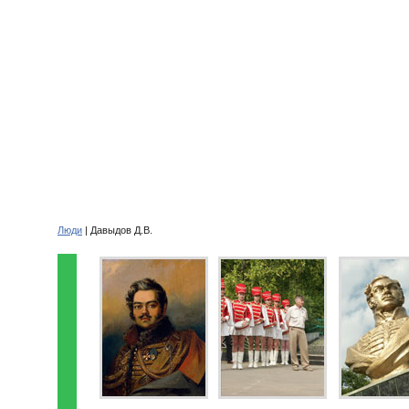
Люди
| Давыдов Д.В.