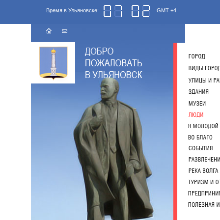
Время в Ульяновске:
GMT +4