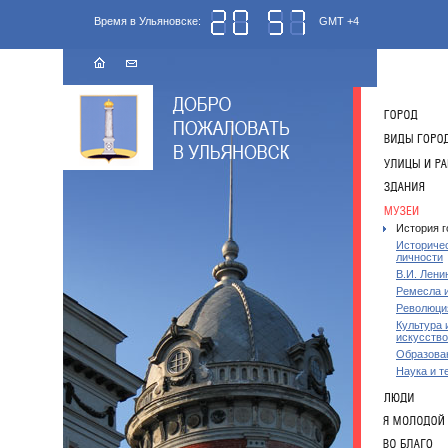
Время в Ульяновске:
GMT +4
История г
Историче
личности
В.И. Лени
Ремесла 
Революци
Культура 
искусство
Образова
Наука и т