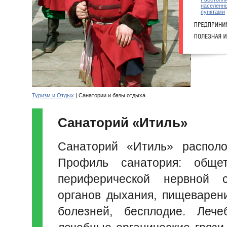
населенн
пунктами
Туризм и Отдых
| Санатории и базы отдыха
Санаторий «Итиль»
Санаторий «Итиль» располо
Профиль санатория: общет
периферической нервной си
органов дыхания, пищеварени
болезней, бесплодие. Лече