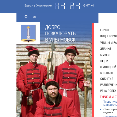
Время в Ульяновске:
GMT +4
Туристич
маршрут
Санатории
отдыха
Расстоян