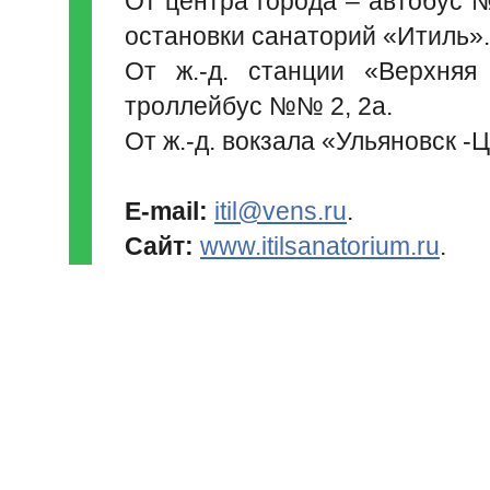
От центра города – автобус 
остановки санаторий «Итиль».
От ж.-д. станции «Верхняя
троллейбус №№ 2, 2а.
От ж.-д. вокзала «Ульяновск 
E-mail:
itil@vens.ru
.
Сайт:
www.itilsanatorium.ru
.