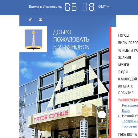
Время в Ульяновске:
GMT +4
Ресторан
Кафе
Ночной У
Театр/Кин
Торговые