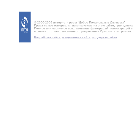
© 2006-2009 интернет-проект “Добро Пожаловать в Ульяновск”
Права на все материалы, используемые на этом сайте, принадлеж
Полное или частичное использование фотографий, иллюстраций 
возможно только с письменного разрешения Оргкомитета проекта.
Разработка сайта
,
продвижение сайта
,
поддержка сайта