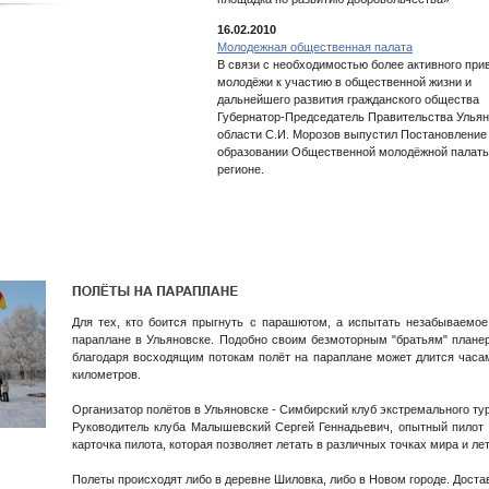
16.02.2010
Молодежная общественная палата
В связи с необходимостью более активного при
молодёжи к участию в общественной жизни и
дальнейшего развития гражданского общества
Губернатор-Председатель Правительства Улья
области С.И. Морозов выпустил Постановление
образовании Общественной молодёжной палаты
регионе.
Для тех, кто боится прыгнуть с парашютом, а испытать незабываемое
параплане в Ульяновске. Подобно своим безмоторным "братьям" планер
благодаря восходящим потокам полёт на параплане может длится часам
километров.
Организатор полётов в Ульяновске - Симбирский клуб экстремального ту
Руководитель клуба Малышевский Сергей Геннадьевич, опытный пилот 
карточка пилота, которая позволяет летать в различных точках мира и ле
Полеты происходят либо в деревне Шиловка, либо в Новом городе. Достав