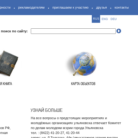
рности
рекламодателям
приглашаем к участию
друзья
контакты
RUS
ENG
DEU
поиск по сайту:
На все вопросы о предстоящих мероприятиях и
молодёжных организациях ульяновска отвечает Комитет
нов РФ,
по делам молодежи мэрии города Ульяновска
отная
тел. : (8422) 41-20-27, 41-20-44
адрес: ул. Л.Толстого, 44в (двухэтажное здание внутри