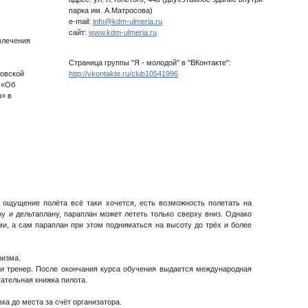
парка им. А.Матросова)
e-mail:
info@kdm-ulmeria.ru
сайт:
www.kdm-ulmeria.ru
влечения
Страница группы "Я - молодой" в "ВКонтакте":
новской
http://vkontakte.ru/club10541996
 «Об
» в
 ощущение полёта всё таки хочется, есть возможность полетать на
у и дельтаплану, параплан может лететь только сверху вниз. Однако
и, а сам параплан при этом подниматься на высоту до трёх и более
ризма.
и тренер. После окончания курса обучения выдается международная
тательная книжка пилота.
ка до места за счёт организатора.