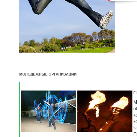
М
о
к
к
з
П