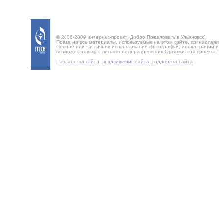
© 2006-2009 интернет-проект “Добро Пожаловать в Ульяновск”
Права на все материалы, используемые на этом сайте, принадлеж
Полное или частичное использование фотографий, иллюстраций 
возможно только с письменного разрешения Оргкомитета проекта.
Разработка сайта
,
продвижение сайта
,
поддержка сайта