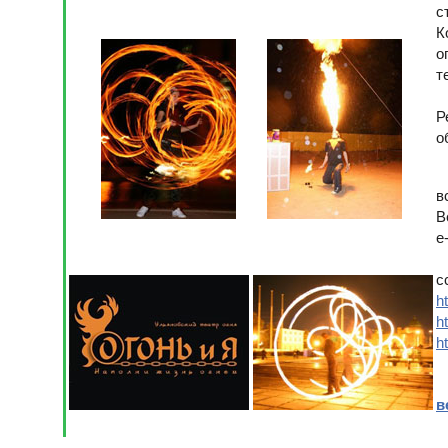
с
К
о
т
Р
о
в
В
e
с
h
h
h
в