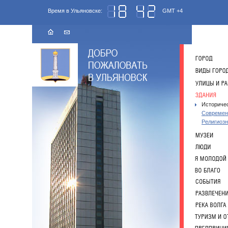
Время в Ульяновске:
GMT +4
Историче
Совреме
Религиоз