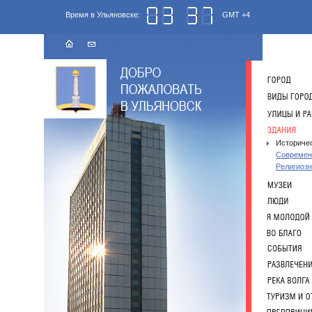
Время в Ульяновске:
GMT +4
Историче
Совреме
Религиоз