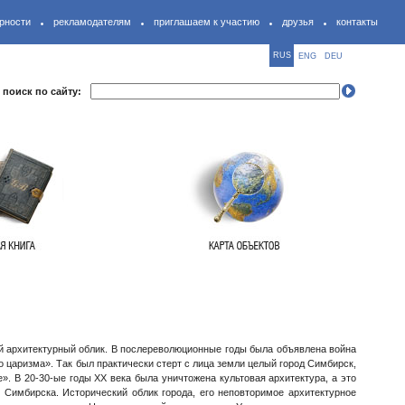
рности
рекламодателям
приглашаем к участию
друзья
контакты
RUS
ENG
DEU
поиск по сайту:
й архитектурный облик. В послереволюционные годы была объявлена война
 царизма». Так был практически стерт с лица земли целый город Симбирск,
». В 20-30-ые годы XX века была уничтожена культовая архитектура, а это
 Симбирска. Исторический облик города, его неповторимое архитектурное