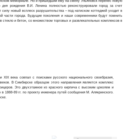
инском мемориале. Но и пришедший ему на смену Ульяновск перенес новую
о дня рождения В.И. Ленина полностью реконструировали город за счет
т силу новый всплеск разрушительства – под натиском коттеджей уходит в
ой части города. Будущие поколения и наши современники будут помнить
 стекло и бетон, со множеством торговых и развлекательных комплексов в
и XIX века совпал с поисками русского национального своебразия,
Iвеков. В Симбирске образцом этого направления является комплекс
фицеров. Это двухэтажное из красного кирпича с высоким цоколем и
 в 1888-89 гг. по проекту инженера путей сообщения М. Алякринского.
ске.