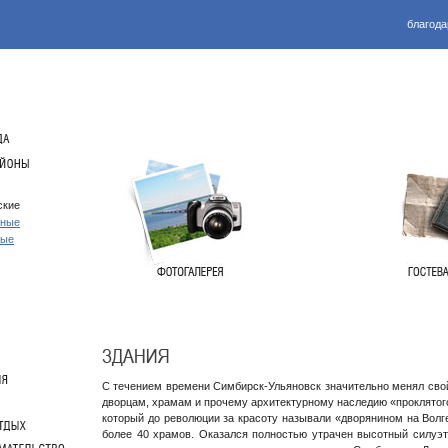
благода
ские
нные
ные
С течением времени Симбирск-Ульяновск значительно менял сво
дворцам, храмам и прочему архитектурному наследию «проклятого
который до революции за красоту называли «дворянином на Волге
более 40 храмов. Оказался полностью утрачен высотный силуэт