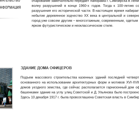
очарование замечательно передает панорама г. Симбирска в Лен
волну разрушений в конце 1960-х годов. Тогда к 100-летию с
разрушения его исторической части. В настоящее время набирае
небытие деревянное зодчество XX века в центральной и северн
город уже совсем другим – многоэтажным, современным, одетым в
ярком футуристическом и неоклассическом стиле.
Подъем массового строительства казенных зданий последней четверт
основанного на использовании архитектурных форм и мотивов XVI-XVI
домов уездного земства, где сейчас располагается гарнизонный дом о
башенками здание на углу улиц Советской и Д. Ульянова было построено
Здесь 10 декабря 1917 г. была провозглашена Советская власть в Симбир